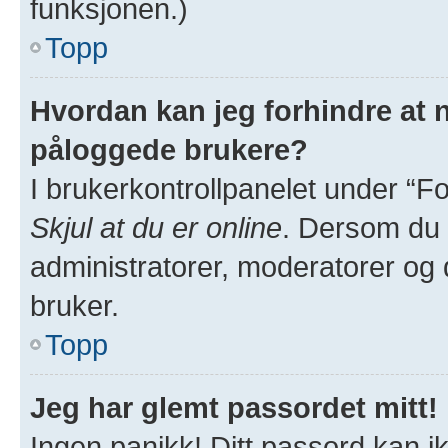
funksjonen.)
Topp
Hvordan kan jeg forhindre at na
påloggede brukere?
I brukerkontrollpanelet under “Fo
Skjul at du er online
. Dersom du v
administratorer, moderatorer og de
bruker.
Topp
Jeg har glemt passordet mitt!
Ingen panikk! Ditt passord kan ik