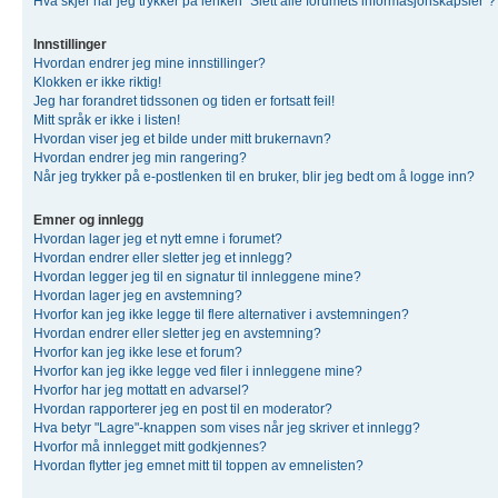
Hva skjer når jeg trykker på lenken "Slett alle forumets informasjonskapsler"?
Innstillinger
Hvordan endrer jeg mine innstillinger?
Klokken er ikke riktig!
Jeg har forandret tidssonen og tiden er fortsatt feil!
Mitt språk er ikke i listen!
Hvordan viser jeg et bilde under mitt brukernavn?
Hvordan endrer jeg min rangering?
Når jeg trykker på e-postlenken til en bruker, blir jeg bedt om å logge inn?
Emner og innlegg
Hvordan lager jeg et nytt emne i forumet?
Hvordan endrer eller sletter jeg et innlegg?
Hvordan legger jeg til en signatur til innleggene mine?
Hvordan lager jeg en avstemning?
Hvorfor kan jeg ikke legge til flere alternativer i avstemningen?
Hvordan endrer eller sletter jeg en avstemning?
Hvorfor kan jeg ikke lese et forum?
Hvorfor kan jeg ikke legge ved filer i innleggene mine?
Hvorfor har jeg mottatt en advarsel?
Hvordan rapporterer jeg en post til en moderator?
Hva betyr "Lagre"-knappen som vises når jeg skriver et innlegg?
Hvorfor må innlegget mitt godkjennes?
Hvordan flytter jeg emnet mitt til toppen av emnelisten?