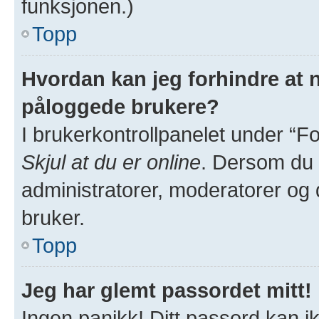
funksjonen.)
Topp
Hvordan kan jeg forhindre at na
påloggede brukere?
I brukerkontrollpanelet under “Fo
Skjul at du er online
. Dersom du v
administratorer, moderatorer og de
bruker.
Topp
Jeg har glemt passordet mitt!
Ingen panikk! Ditt passord kan ik