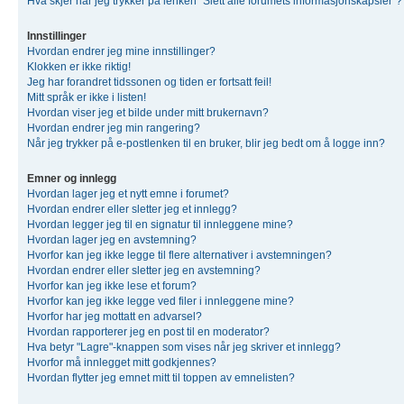
Hva skjer når jeg trykker på lenken "Slett alle forumets informasjonskapsler"?
Innstillinger
Hvordan endrer jeg mine innstillinger?
Klokken er ikke riktig!
Jeg har forandret tidssonen og tiden er fortsatt feil!
Mitt språk er ikke i listen!
Hvordan viser jeg et bilde under mitt brukernavn?
Hvordan endrer jeg min rangering?
Når jeg trykker på e-postlenken til en bruker, blir jeg bedt om å logge inn?
Emner og innlegg
Hvordan lager jeg et nytt emne i forumet?
Hvordan endrer eller sletter jeg et innlegg?
Hvordan legger jeg til en signatur til innleggene mine?
Hvordan lager jeg en avstemning?
Hvorfor kan jeg ikke legge til flere alternativer i avstemningen?
Hvordan endrer eller sletter jeg en avstemning?
Hvorfor kan jeg ikke lese et forum?
Hvorfor kan jeg ikke legge ved filer i innleggene mine?
Hvorfor har jeg mottatt en advarsel?
Hvordan rapporterer jeg en post til en moderator?
Hva betyr "Lagre"-knappen som vises når jeg skriver et innlegg?
Hvorfor må innlegget mitt godkjennes?
Hvordan flytter jeg emnet mitt til toppen av emnelisten?