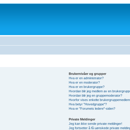
Brukernivåer og grupper
Hva er en administrator?
Hva er en moderator?
Hva er en brukergruppe?
Hvordan blir jeg medlem av en brukergrup
Hvordan blir jeg en gruppemoderator?
Hvorfor vises enkelte brukergruppemedlem
Hva betyr "Hovedgruppe"?
Hva er "Forumets ledere"-siden?
Private Meldinger
Jeg kan ikke sende private meldinger!
Jeg fortsetter å få uønskede private meldin