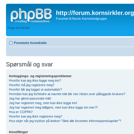
http://forum.kornsirkler.org
Forumet til Norsk Kornsirkelgruppe
Hopp til innhold
Forumets hovedside
Spørsmål og svar
Innloggings- og registreringsproblemer
Hvorfor kan jeg ikke logge meg inn?
Hvorfor må jeg registrere meg?
Hvorfor blir jeg logget ut automatisk?
Hvordan kan jeg forhindre at navnet mitt blir vist i listen over påloggede brukere?
Jeg har glemt passordet mitt!
Jeg har registrert meg, men kan ikke logge inn!
Jeg har registrert meg tidligere, men kan ikke logge inn mer?!
Hva er COPPA?
Hvorfor kan jeg ikke registrere meg?
Hva skjer når jeg trykker på lenken "Slett alle forumets informasjonskapsler"?
Innstillinger