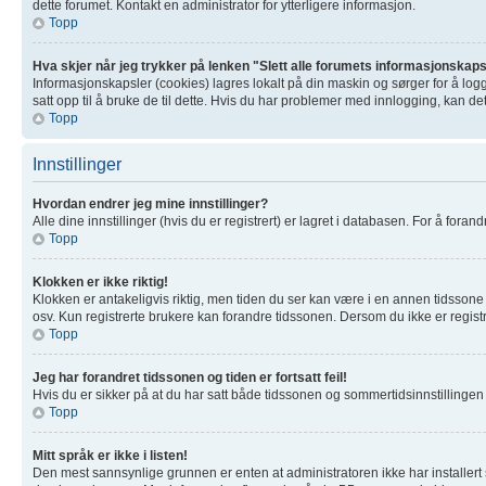
dette forumet. Kontakt en administrator for ytterligere informasjon.
Topp
Hva skjer når jeg trykker på lenken "Slett alle forumets informasjonskap
Informasjonskapsler (cookies) lagres lokalt på din maskin og sørger for å log
satt opp til å bruke de til dette. Hvis du har problemer med innlogging, kan de
Topp
Innstillinger
Hvordan endrer jeg mine innstillinger?
Alle dine innstillinger (hvis du er registrert) er lagret i databasen. For å forand
Topp
Klokken er ikke riktig!
Klokken er antakeligvis riktig, men tiden du ser kan være i en annen tidssone 
osv. Kun registrerte brukere kan forandre tidssonen. Dersom du ikke er registre
Topp
Jeg har forandret tidssonen og tiden er fortsatt feil!
Hvis du er sikker på at du har satt både tidssonen og sommertidsinnstillingen ri
Topp
Mitt språk er ikke i listen!
Den mest sannsynlige grunnen er enten at administratoren ikke har installert s