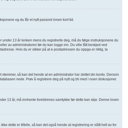
ruksjonene og du får et nytt passord innen kort tid.
r under 13 år
lenken mens du registrerte deg, må du følge instruksjonene du
eller av administratoren før du kan logge inn. Du ville fått beskjed ved
tadresse. Hvis du er sikker på at e-postadressen du oppga er riktig, ta
et stemmer, så kan det hende at en administrator har slettet din konto. Dersom
å databasen nede. Prøv å registrere deg på nytt og bli med i noen diskusjoner.
nder 13 år, må innhente foreldrenes samtykke før dette kan skje. Denne loven
 dette er tilfelle, så kan det også hende at registrering er slått helt av for