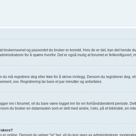
re at brukernavnet og passordet du bruker er korrekt. Hvis de er det, kan det hende d
administratorer for å spørre hvorfor. Det er også mulig at forumet er feilkonfigurert, 
 du må registrere deg eller ikke for å skrive innlegg. Dersom du registrerer deg, vil d
ement, osv. Registrering tar bare et par minutter og anbefales.
gger inn i forumet, vil du bare være logget inn for en forhåndsbestemt periode. Dett
rsom du bruker en datamaskin som er delt med andre, f.eks. på et bibliotek, en inte
brukere?
du er online
. Dersom du velger "ja" her, vil du kun sees av administratorer, moderatore