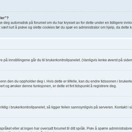
sler"?
ge deg automatisk på forumet om du har krysset av for dette under en tidligere inn
t vært lurt å prøve og slette cookies før du spør en administrator om hjelp, da dette
re på innstillingene går du til brukerkontrollpanelet. (Vanligvis lenke øverst på siden, 
enn den du oppholder deg i. Hvis dette er tilfelle, kan du endre tidssonen i brukerko
rt og ønsker denne funksjonen, er dette et fint tidspunkt å registrere deg.
ktig i brukerkontrollpanelet, så ligger feilen sannsynligvis på serveren. Kontakt i så
pråket eller at ingen har oversatt forumet til ditt språk. Prøv å spørre administrato