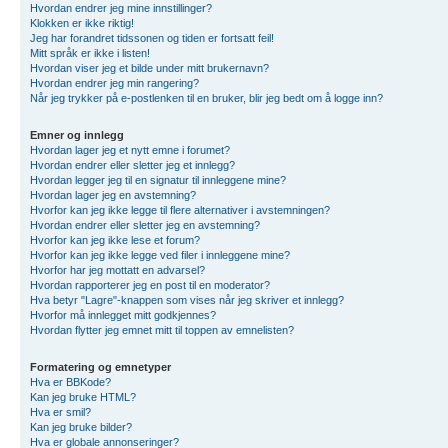
Hvordan endrer jeg mine innstillinger?
Klokken er ikke riktig!
Jeg har forandret tidssonen og tiden er fortsatt feil!
Mitt språk er ikke i listen!
Hvordan viser jeg et bilde under mitt brukernavn?
Hvordan endrer jeg min rangering?
Når jeg trykker på e-postlenken til en bruker, blir jeg bedt om å logge inn?
Emner og innlegg
Hvordan lager jeg et nytt emne i forumet?
Hvordan endrer eller sletter jeg et innlegg?
Hvordan legger jeg til en signatur til innleggene mine?
Hvordan lager jeg en avstemning?
Hvorfor kan jeg ikke legge til flere alternativer i avstemningen?
Hvordan endrer eller sletter jeg en avstemning?
Hvorfor kan jeg ikke lese et forum?
Hvorfor kan jeg ikke legge ved filer i innleggene mine?
Hvorfor har jeg mottatt en advarsel?
Hvordan rapporterer jeg en post til en moderator?
Hva betyr "Lagre"-knappen som vises når jeg skriver et innlegg?
Hvorfor må innlegget mitt godkjennes?
Hvordan flytter jeg emnet mitt til toppen av emnelisten?
Formatering og emnetyper
Hva er BBKode?
Kan jeg bruke HTML?
Hva er smil?
Kan jeg bruke bilder?
Hva er globale annonseringer?