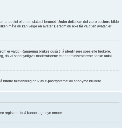
har postet eller din status i forumet. Under dette kan det være et større bilde
hvilken måte du kan velge en avatar. Dersom du ikke får valgt en avatar, er
som er valgt.) Rangering brukes også til å identifisere spesielle brukere.
ng, da vil sannsynligvis moderatorene eller administratorene senke antall
or å hindre mistenkelig bruk av e-postsystemet av anonyme brukere.
være registrert for å kunne lage nye emner.