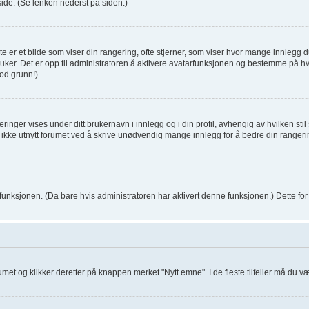
de. (Se lenken nederst på siden.)
 er et bilde som viser din rangering, ofte stjerner, som viser hvor mange innlegg du 
er bruker. Det er opp til administratoren å aktivere avatarfunksjonen og bestemme på 
od grunn!)
inger vises under ditt brukernavn i innlegg og i din profil, avhengig av hvilken stil 
t ikke utnytt forumet ved å skrive unødvendig mange innlegg for å bedre din rangeri
 funksjonen. (Da bare hvis administratoren har aktivert denne funksjonen.) Dette f
orumet og klikker deretter på knappen merket "Nytt emne". I de fleste tilfeller må du 