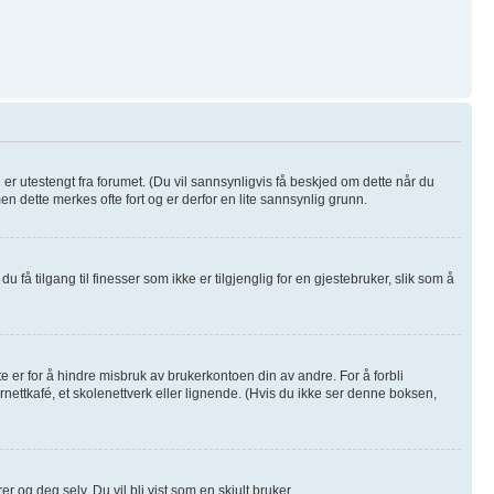
u er utestengt fra forumet. (Du vil sannsynligvis få beskjed om dette når du
men dette merkes ofte fort og er derfor en lite sannsynlig grunn.
u få tilgang til finesser som ikke er tilgjenglig for en gjestebruker, slik som å
e er for å hindre misbruk av brukerkontoen din av andre. For å forbli
rnettkafé, et skolenettverk eller lignende. (Hvis du ikke ser denne boksen,
r og deg selv. Du vil bli vist som en skjult bruker.