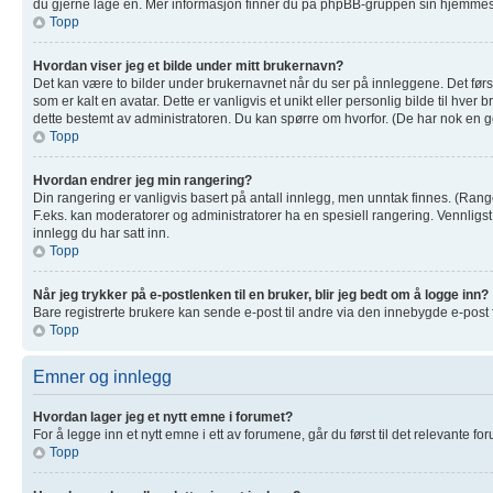
du gjerne lage en. Mer informasjon finner du på phpBB-gruppen sin hjemmesi
Topp
Hvordan viser jeg et bilde under mitt brukernavn?
Det kan være to bilder under brukernavnet når du ser på innleggene. Det første
som er kalt en avatar. Dette er vanligvis et unikt eller personlig bilde til hv
dette bestemt av administratoren. Du kan spørre om hvorfor. (De har nok en g
Topp
Hvordan endrer jeg min rangering?
Din rangering er vanligvis basert på antall innlegg, men unntak finnes. (Ranger
F.eks. kan moderatorer og administratorer ha en spesiell rangering. Vennligs
innlegg du har satt inn.
Topp
Når jeg trykker på e-postlenken til en bruker, blir jeg bedt om å logge inn?
Bare registrerte brukere kan sende e-post til andre via den innebygde e-post
Topp
Emner og innlegg
Hvordan lager jeg et nytt emne i forumet?
For å legge inn et nytt emne i ett av forumene, går du først til det relevante f
Topp