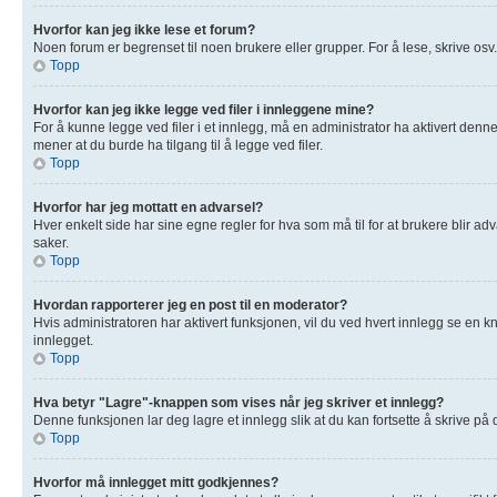
Hvorfor kan jeg ikke lese et forum?
Noen forum er begrenset til noen brukere eller grupper. For å lese, skrive osv
Topp
Hvorfor kan jeg ikke legge ved filer i innleggene mine?
For å kunne legge ved filer i et innlegg, må en administrator ha aktivert denn
mener at du burde ha tilgang til å legge ved filer.
Topp
Hvorfor har jeg mottatt en advarsel?
Hver enkelt side har sine egne regler for hva som må til for at brukere blir adv
saker.
Topp
Hvordan rapporterer jeg en post til en moderator?
Hvis administratoren har aktivert funksjonen, vil du ved hvert innlegg se en k
innlegget.
Topp
Hva betyr "Lagre"-knappen som vises når jeg skriver et innlegg?
Denne funksjonen lar deg lagre et innlegg slik at du kan fortsette å skrive på
Topp
Hvorfor må innlegget mitt godkjennes?