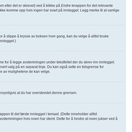
m etter det er skrevet) ved å klikke på
Endre
-knappen for det relevante
l ikke komme opp hvis ingen har svart på innlegget. Legg merke til at vanlige
or å slippe å krysse av boksen hver gang, kan du velge å alltid bruke
innlegget.)
fane for å legge avstemningen under tekstfeltet der du skrev inn innlegget.
d hvert valg på en separat linje. Du kan også sette en tidsgrense for
ge av mulighetene de kan velge.
annsynligvis at du har overskredet denne grensen.
n til det første innlegget i temaet. (Dette inneholder alltid
vstemmingen hvis noen har stemt. Dette for å hindre at noen jukser ved å