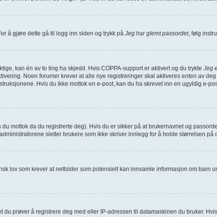
or å gjøre dette gå til logg inn siden og trykk på
Jeg har glemt passordet
, følg inst
iktige, kan én av to ting ha skjedd. Hvis COPPA-support er aktivert og du trykte
Jeg e
ivering. Noen forumer krever at alle nye registreringer skal aktiveres enten av deg 
struksjonene. Hvis du ikke mottok en e-post, kan du ha skrevet inn en ugyldig e-pos
n du mottok da du registrerte deg). Hvis du er sikker på at brukernavnet og passord
at administratorene sletter brukere som ikke skriver innlegg for å holde størrelsen p
ansk lov som krever at nettsider som potensielt kan innsamle informasjon om barn u
du prøver å registrere deg med eller IP-adressen til datamaskinen du bruker. Hvis ikke