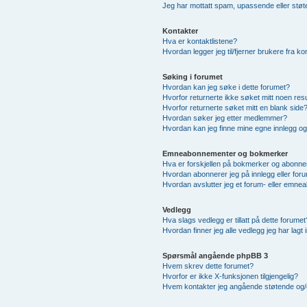
Jeg har mottatt spam, upassende eller støt
Kontakter
Hva er kontaktlistene?
Hvordan legger jeg til/fjerner brukere fra ko
Søking i forumet
Hvordan kan jeg søke i dette forumet?
Hvorfor returnerte ikke søket mitt noen resu
Hvorfor returnerte søket mitt en blank side
Hvordan søker jeg etter medlemmer?
Hvordan kan jeg finne mine egne innlegg o
Emneabonnementer og bokmerker
Hva er forskjellen på bokmerker og abonn
Hvordan abonnerer jeg på innlegg eller for
Hvordan avslutter jeg et forum- eller emn
Vedlegg
Hva slags vedlegg er tillatt på dette forumet
Hvordan finner jeg alle vedlegg jeg har lagt 
Spørsmål angående phpBB 3
Hvem skrev dette forumet?
Hvorfor er ikke X-funksjonen tilgjengelig?
Hvem kontakter jeg angående støtende og/elle