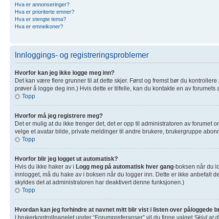
Hva er annonseringer?
Hva er prioriterte emner?
Hva er stengte tema?
Hva er emneikoner?
Innloggings- og registreringsproblemer
Hvorfor kan jeg ikke logge meg inn?
Det kan være flere grunner til at dette skjer. Først og fremst bør du kontrolle
prøver å logge deg inn.) Hvis dette er tilfelle, kan du kontakte en av forumets 
Topp
Hvorfor må jeg registrere meg?
Det er mulig at du ikke trenger det, det er opp til administratoren av forumet om
velge et avatar bilde, private meldinger til andre brukere, brukergruppe abonn
Topp
Hvorfor blir jeg logget ut automatisk?
Hvis du ikke haker av i
Logg meg på automatisk hver gang
-boksen når du lo
innlogget, må du hake av i boksen når du logger inn. Dette er ikke anbefalt de
skyldes det at administratoren har deaktivert denne funksjonen.)
Topp
Hvordan kan jeg forhindre at navnet mitt blir vist i listen over påloggede 
I brukerkontrollpanelet under “Forumpreferanser” vil du finne valget
Skjul at 