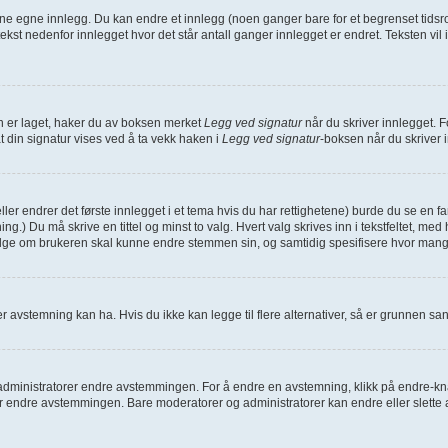
dine egne innlegg. Du kan endre et innlegg (noen ganger bare for et begrenset tidsro
 tekst nedenfor innlegget hvor det står antall ganger innlegget er endret. Teksten vi
den er laget, haker du av boksen merket
Legg ved signatur
når du skriver innlegget. F
at din signatur vises ved å ta vekk haken i
Legg ved signatur
-boksen når du skriver 
eller endrer det første innlegget i et tema hvis du har rettighetene) burde du se en 
ing.) Du må skrive en tittel og minst to valg. Hvert valg skrives inn i tekstfeltet, me
velge om brukeren skal kunne endre stemmen sin, og samtidig spesifisere hvor man
 avstemning kan ha. Hvis du ikke kan legge til flere alternativer, så er grunnen s
inistratorer endre avstemmingen. For å endre en avstemning, klikk på endre-knappe
endre avstemmingen. Bare moderatorer og administratorer kan endre eller slette a