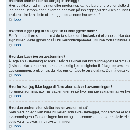
Hvordan endrer eller sletter jeg et innlegg?
Hvis du ikke er administrator eller moderator, kan du bare endre eller slette 
innlegget. Dersom noen allerede har svart på innlegget, vil det vises en liten
brukere ikke kan slette et innlegg etter at noen har svart på det.
Topp
Hvordan legger jeg til en signatur til innleggene mine?
For å legge til en signatur, må du først lage en i brukerkontrollpanelet. Når 
signaturen, dette gjøres også i brukerkontrollpanelet. (Du kan fortsatt hindre 
Topp
Hvordan lager jeg en avstemning?
Å lage en avstemning er enkelt. Når du skriver det første innlegget i et tema (
(Hvis du ikke ser denne, har du antakelig ikke rettigheter til å lage en avstemn
avstemningen, bruk 0 hvis du ikke ønsker å sette en sluttdato. Du må også 
Topp
Hvorfor kan jeg ikke legge til flere alternativer i avstemningen?
Forumets administrator har satt en grense på hvor mange svaralternativer hver
Topp
Hvordan endrer eller sletter jeg en avstemning?
Som med innlegg kan bare brukeren som skrev innlegget, moderatorer eller adm
avstemmingen.) Dersom ingen har avlagt en stemme kan brukeren slette eller 
bytte valg halvveis inne i avstemmingen.
Topp