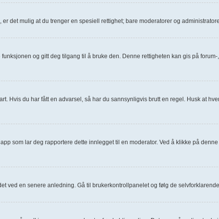
., er det mulig at du trenger en spesiell rettighet; bare moderatorer og administrat
e funksjonen og gitt deg tilgang til å bruke den. Denne rettigheten kan gis på foru
art. Hvis du har fått en advarsel, så har du sannsynligvis brutt en regel. Husk at hver
napp som lar deg rapportere dette innlegget til en moderator. Ved å klikke på denne 
 det ved en senere anledning. Gå til brukerkontrollpanelet og følg de selvforklarend