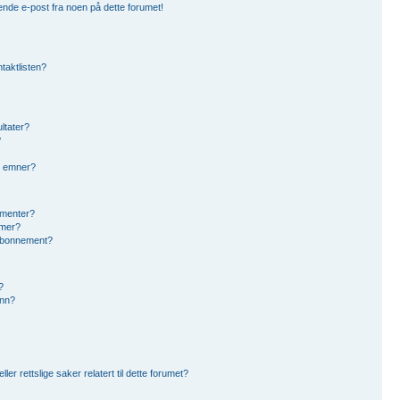
ende e-post fra noen på dette forumet!
ntaktlisten?
ltater?
?
g emner?
ementer?
umer?
eabonnement?
?
inn?
r rettslige saker relatert til dette forumet?