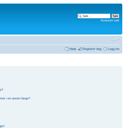
Avansert søk
Hjelp
Registrer deg
Logg inn
pe?
mer i en annen farge?
ger!