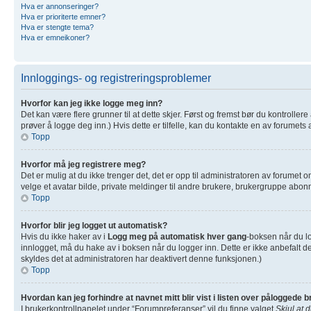
Hva er annonseringer?
Hva er prioriterte emner?
Hva er stengte tema?
Hva er emneikoner?
Innloggings- og registreringsproblemer
Hvorfor kan jeg ikke logge meg inn?
Det kan være flere grunner til at dette skjer. Først og fremst bør du kontrolle
prøver å logge deg inn.) Hvis dette er tilfelle, kan du kontakte en av forumets 
Topp
Hvorfor må jeg registrere meg?
Det er mulig at du ikke trenger det, det er opp til administratoren av forumet om
velge et avatar bilde, private meldinger til andre brukere, brukergruppe abonn
Topp
Hvorfor blir jeg logget ut automatisk?
Hvis du ikke haker av i
Logg meg på automatisk hver gang
-boksen når du lo
innlogget, må du hake av i boksen når du logger inn. Dette er ikke anbefalt de
skyldes det at administratoren har deaktivert denne funksjonen.)
Topp
Hvordan kan jeg forhindre at navnet mitt blir vist i listen over påloggede 
I brukerkontrollpanelet under “Forumpreferanser” vil du finne valget
Skjul at 