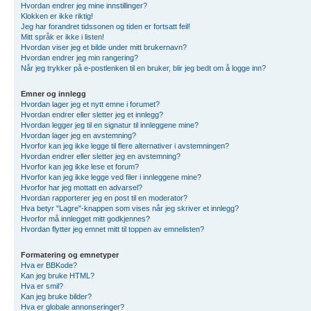
Hvordan endrer jeg mine innstillinger?
Klokken er ikke riktig!
Jeg har forandret tidssonen og tiden er fortsatt feil!
Mitt språk er ikke i listen!
Hvordan viser jeg et bilde under mitt brukernavn?
Hvordan endrer jeg min rangering?
Når jeg trykker på e-postlenken til en bruker, blir jeg bedt om å logge inn?
Emner og innlegg
Hvordan lager jeg et nytt emne i forumet?
Hvordan endrer eller sletter jeg et innlegg?
Hvordan legger jeg til en signatur til innleggene mine?
Hvordan lager jeg en avstemning?
Hvorfor kan jeg ikke legge til flere alternativer i avstemningen?
Hvordan endrer eller sletter jeg en avstemning?
Hvorfor kan jeg ikke lese et forum?
Hvorfor kan jeg ikke legge ved filer i innleggene mine?
Hvorfor har jeg mottatt en advarsel?
Hvordan rapporterer jeg en post til en moderator?
Hva betyr "Lagre"-knappen som vises når jeg skriver et innlegg?
Hvorfor må innlegget mitt godkjennes?
Hvordan flytter jeg emnet mitt til toppen av emnelisten?
Formatering og emnetyper
Hva er BBKode?
Kan jeg bruke HTML?
Hva er smil?
Kan jeg bruke bilder?
Hva er globale annonseringer?