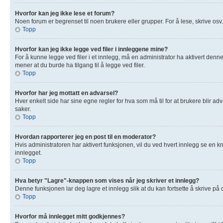
Hvorfor kan jeg ikke lese et forum?
Noen forum er begrenset til noen brukere eller grupper. For å lese, skrive osv
Topp
Hvorfor kan jeg ikke legge ved filer i innleggene mine?
For å kunne legge ved filer i et innlegg, må en administrator ha aktivert denn
mener at du burde ha tilgang til å legge ved filer.
Topp
Hvorfor har jeg mottatt en advarsel?
Hver enkelt side har sine egne regler for hva som må til for at brukere blir adv
saker.
Topp
Hvordan rapporterer jeg en post til en moderator?
Hvis administratoren har aktivert funksjonen, vil du ved hvert innlegg se en k
innlegget.
Topp
Hva betyr "Lagre"-knappen som vises når jeg skriver et innlegg?
Denne funksjonen lar deg lagre et innlegg slik at du kan fortsette å skrive på
Topp
Hvorfor må innlegget mitt godkjennes?