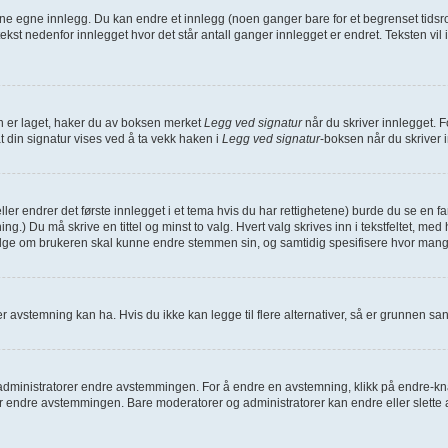
dine egne innlegg. Du kan endre et innlegg (noen ganger bare for et begrenset tidsro
 tekst nedenfor innlegget hvor det står antall ganger innlegget er endret. Teksten vi
den er laget, haker du av boksen merket
Legg ved signatur
når du skriver innlegget. F
at din signatur vises ved å ta vekk haken i
Legg ved signatur
-boksen når du skriver 
eller endrer det første innlegget i et tema hvis du har rettighetene) burde du se en 
ing.) Du må skrive en tittel og minst to valg. Hvert valg skrives inn i tekstfeltet, me
velge om brukeren skal kunne endre stemmen sin, og samtidig spesifisere hvor man
 avstemning kan ha. Hvis du ikke kan legge til flere alternativer, så er grunnen s
inistratorer endre avstemmingen. For å endre en avstemning, klikk på endre-knappe
endre avstemmingen. Bare moderatorer og administratorer kan endre eller slette a