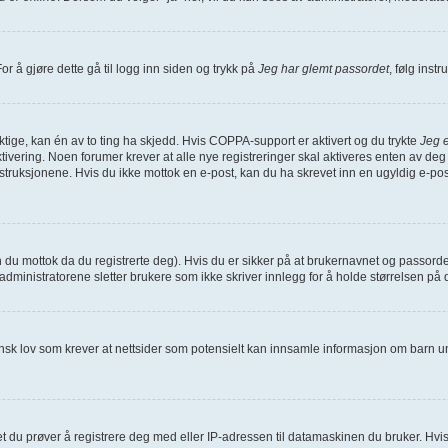
or å gjøre dette gå til logg inn siden og trykk på
Jeg har glemt passordet
, følg inst
iktige, kan én av to ting ha skjedd. Hvis COPPA-support er aktivert og du trykte
Jeg e
ivering. Noen forumer krever at alle nye registreringer skal aktiveres enten av deg 
struksjonene. Hvis du ikke mottok en e-post, kan du ha skrevet inn en ugyldig e-pos
n du mottok da du registrerte deg). Hvis du er sikker på at brukernavnet og passord
at administratorene sletter brukere som ikke skriver innlegg for å holde størrelsen p
ansk lov som krever at nettsider som potensielt kan innsamle informasjon om barn u
du prøver å registrere deg med eller IP-adressen til datamaskinen du bruker. Hvis ikke