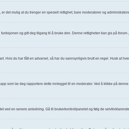
., er det mulig at du trenger en spesiell rettighet; bare moderatorer og administrat
e funksjonen og gitt deg tilgang til å bruke den. Denne rettigheten kan gis på foru
art. Hvis du har fått en advarsel, så har du sannsynligvis brutt en regel. Husk at hver
napp som lar deg rapportere dette innlegget til en moderator. Ved å klikke på denne 
 det ved en senere anledning. Gå til brukerkontrollpanelet og følg de selvforklarend