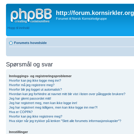
http://forum.kornsirkler.org
Forumet til Norsk Kornsirkelgruppe
Hopp til innhold
Forumets hovedside
Spørsmål og svar
Innloggings- og registreringsproblemer
Hvorfor kan jeg ikke logge meg inn?
Hvorfor må jeg registrere meg?
Hvorfor blir jeg logget ut automatisk?
Hvordan kan jeg forhindre at navnet mitt blir vist i listen over påloggede brukere?
Jeg har glemt passordet mitt!
Jeg har registrert meg, men kan ikke logge inn!
Jeg har registrert meg tidligere, men kan ikke logge inn mer?!
Hva er COPPA?
Hvorfor kan jeg ikke registrere meg?
Hva skjer når jeg trykker på lenken "Slett alle forumets informasjonskapsler"?
Innstillinger