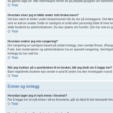
du gjerne lage en. Mer informasjon finner du på phpBB-gruppen sin hjemmesi
Topp
Hvordan viser jeg et bilde under mitt brukernavn?
Det kan være to bilder under brukernavnet når du ser på innleggene. Det første
som er kalt en avatar. Dette er vanligvis et unikt eller personlig bilde til hv
dette bestemt av administratoren. Du kan spørre om hvorfor. (De har nok en g
Topp
Hvordan endrer jeg min rangering?
Din rangering er vanligvis basert på antall innlegg, men unntak finnes. (Ranger
F.eks. kan moderatorer og administratorer ha en spesiell rangering. Vennligs
innlegg du har satt inn.
Topp
Når jeg trykker på e-postlenken til en bruker, blir jeg bedt om å logge inn?
Bare registrerte brukere kan sende e-post til andre via den innebygde e-post
Topp
Emner og innlegg
Hvordan lager jeg et nytt emne i forumet?
For å legge inn et nytt emne i ett av forumene, går du først til det relevante f
Topp