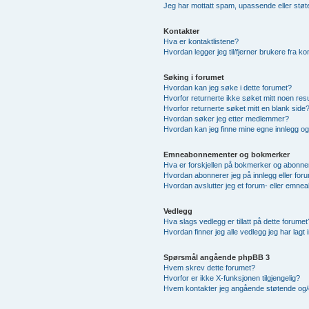
Jeg har mottatt spam, upassende eller støt
Kontakter
Hva er kontaktlistene?
Hvordan legger jeg til/fjerner brukere fra ko
Søking i forumet
Hvordan kan jeg søke i dette forumet?
Hvorfor returnerte ikke søket mitt noen resu
Hvorfor returnerte søket mitt en blank side
Hvordan søker jeg etter medlemmer?
Hvordan kan jeg finne mine egne innlegg o
Emneabonnementer og bokmerker
Hva er forskjellen på bokmerker og abonn
Hvordan abonnerer jeg på innlegg eller for
Hvordan avslutter jeg et forum- eller emn
Vedlegg
Hva slags vedlegg er tillatt på dette forumet
Hvordan finner jeg alle vedlegg jeg har lagt 
Spørsmål angående phpBB 3
Hvem skrev dette forumet?
Hvorfor er ikke X-funksjonen tilgjengelig?
Hvem kontakter jeg angående støtende og/elle