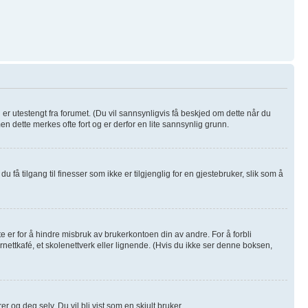
u er utestengt fra forumet. (Du vil sannsynligvis få beskjed om dette når du
men dette merkes ofte fort og er derfor en lite sannsynlig grunn.
u få tilgang til finesser som ikke er tilgjenglig for en gjestebruker, slik som å
e er for å hindre misbruk av brukerkontoen din av andre. For å forbli
rnettkafé, et skolenettverk eller lignende. (Hvis du ikke ser denne boksen,
r og deg selv. Du vil bli vist som en skjult bruker.