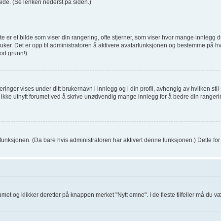
de. (Se lenken nederst på siden.)
 er et bilde som viser din rangering, ofte stjerner, som viser hvor mange innlegg du 
er bruker. Det er opp til administratoren å aktivere avatarfunksjonen og bestemme på 
od grunn!)
inger vises under ditt brukernavn i innlegg og i din profil, avhengig av hvilken stil 
t ikke utnytt forumet ved å skrive unødvendig mange innlegg for å bedre din rangeri
 funksjonen. (Da bare hvis administratoren har aktivert denne funksjonen.) Dette f
orumet og klikker deretter på knappen merket "Nytt emne". I de fleste tilfeller må du 