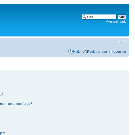
Avansert søk
Hjelp
Registrer deg
Logg inn
pe?
mer i en annen farge?
ger!