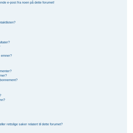
ende e-post fra noen på dette forumet!
ntaktlisten?
ltater?
?
g emner?
ementer?
umer?
eabonnement?
?
inn?
r rettslige saker relatert til dette forumet?