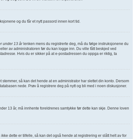
ruksjonene og du får et nytt passord innen kort tid.
r under 13 år
lenken mens du registrerte deg, må du følge instruksjonene du
eller av administratoren før du kan logge inn. Du ville fått beskjed ved
tadresse. Hvis du er sikker på at e-postadressen du oppga er riktig, ta
et stemmer, så kan det hende at en administrator har slettet din konto. Dersom
å databasen nede. Prøv å registrere deg på nytt og bli med i noen diskusjoner.
nder 13 år, må innhente foreldrenes samtykke før dette kan skje. Denne loven
 dette er tilfelle, så kan det også hende at registrering er slått helt av for