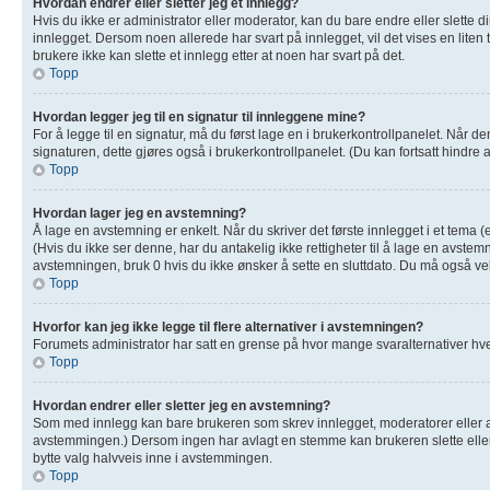
Hvordan endrer eller sletter jeg et innlegg?
Hvis du ikke er administrator eller moderator, kan du bare endre eller slette 
innlegget. Dersom noen allerede har svart på innlegget, vil det vises en liten
brukere ikke kan slette et innlegg etter at noen har svart på det.
Topp
Hvordan legger jeg til en signatur til innleggene mine?
For å legge til en signatur, må du først lage en i brukerkontrollpanelet. Når 
signaturen, dette gjøres også i brukerkontrollpanelet. (Du kan fortsatt hindre 
Topp
Hvordan lager jeg en avstemning?
Å lage en avstemning er enkelt. Når du skriver det første innlegget i et tema (
(Hvis du ikke ser denne, har du antakelig ikke rettigheter til å lage en avstemn
avstemningen, bruk 0 hvis du ikke ønsker å sette en sluttdato. Du må også 
Topp
Hvorfor kan jeg ikke legge til flere alternativer i avstemningen?
Forumets administrator har satt en grense på hvor mange svaralternativer hver
Topp
Hvordan endrer eller sletter jeg en avstemning?
Som med innlegg kan bare brukeren som skrev innlegget, moderatorer eller adm
avstemmingen.) Dersom ingen har avlagt en stemme kan brukeren slette eller 
bytte valg halvveis inne i avstemmingen.
Topp