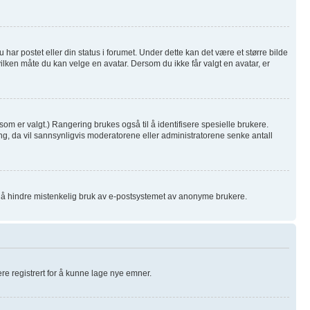
har postet eller din status i forumet. Under dette kan det være et større bilde
hvilken måte du kan velge en avatar. Dersom du ikke får valgt en avatar, er
som er valgt.) Rangering brukes også til å identifisere spesielle brukere.
ng, da vil sannsynligvis moderatorene eller administratorene senke antall
or å hindre mistenkelig bruk av e-postsystemet av anonyme brukere.
være registrert for å kunne lage nye emner.