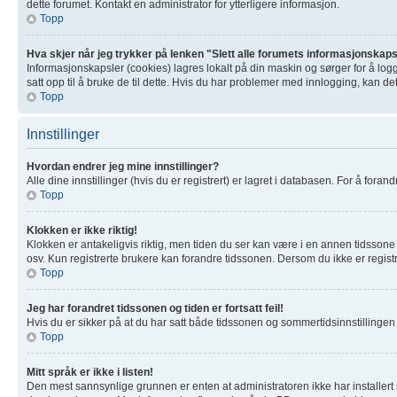
dette forumet. Kontakt en administrator for ytterligere informasjon.
Topp
Hva skjer når jeg trykker på lenken "Slett alle forumets informasjonskap
Informasjonskapsler (cookies) lagres lokalt på din maskin og sørger for å log
satt opp til å bruke de til dette. Hvis du har problemer med innlogging, kan de
Topp
Innstillinger
Hvordan endrer jeg mine innstillinger?
Alle dine innstillinger (hvis du er registrert) er lagret i databasen. For å forand
Topp
Klokken er ikke riktig!
Klokken er antakeligvis riktig, men tiden du ser kan være i en annen tidssone 
osv. Kun registrerte brukere kan forandre tidssonen. Dersom du ikke er registre
Topp
Jeg har forandret tidssonen og tiden er fortsatt feil!
Hvis du er sikker på at du har satt både tidssonen og sommertidsinnstillingen ri
Topp
Mitt språk er ikke i listen!
Den mest sannsynlige grunnen er enten at administratoren ikke har installert s