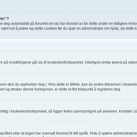
sler"?
ge deg automatisk på forumet om du har krysset av for dette under en tidligere inn
t vært lurt å prøve og slette cookies før du spør en administrator om hjelp, da dette
re på innstillingene går du til brukerkontrollpanelet. (Vanligvis lenke øverst på siden, 
enn den du oppholder deg i. Hvis dette er tilfelle, kan du endre tidssonen i brukerko
rt og ønsker denne funksjonen, er dette et fint tidspunkt å registrere deg.
ktig i brukerkontrollpanelet, så ligger feilen sannsynligvis på serveren. Kontakt i så
pråket eller at ingen har oversatt forumet til ditt språk. Prøv å spørre administrato