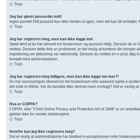
Topp
Jeg har glemt passordet mitt!
Ingen panikk! Ditt passord kan ikke hentes ut igjen, men det kan bli erstattet. F
Topp
Jeg har registrert meg, men kan ikke logge inn!
Sjekk først at du har skrevet inn brukernavn og passord riktig. Dersom de er r
mottok. Dersom dette ikke er problemet, er det mulig at kontoen din trenger akt
registrering om aktivering var nødvendig. Dersom du mottok en e-post, følg in
kontakt med administratoren.
Topp
Jeg har registrert meg tidligere, men kan ikke logge inn mer?!
Du har sannsynligvis skrevet inn feil brukernavn eller passord (sjekk e-poste
det siste er tilfelle, har du kanskje ikke skrevet noen innlegg? Det er vanlig 
Topp
Hva er COPPA?
COPPA, eller "Child Online Privacy and Protection Act of 1998" er en amerik
gjelder ikke for norske statsborgere.
Topp
Hvorfor kan jeg ikke registrere meg?
Det er mulig at administratorne har blokkert e-postadressen eller brukernavnet 