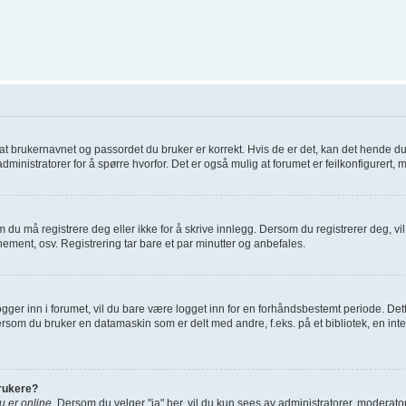
re at brukernavnet og passordet du bruker er korrekt. Hvis de er det, kan det hende d
administratorer for å spørre hvorfor. Det er også mulig at forumet er feilkonfigurert, 
 du må registrere deg eller ikke for å skrive innlegg. Dersom du registrerer deg, vil d
ement, osv. Registrering tar bare et par minutter og anbefales.
gger inn i forumet, vil du bare være logget inn for en forhåndsbestemt periode. Dett
rsom du bruker en datamaskin som er delt med andre, f.eks. på et bibliotek, en inte
brukere?
du er online
. Dersom du velger "ja" her, vil du kun sees av administratorer, moderatore