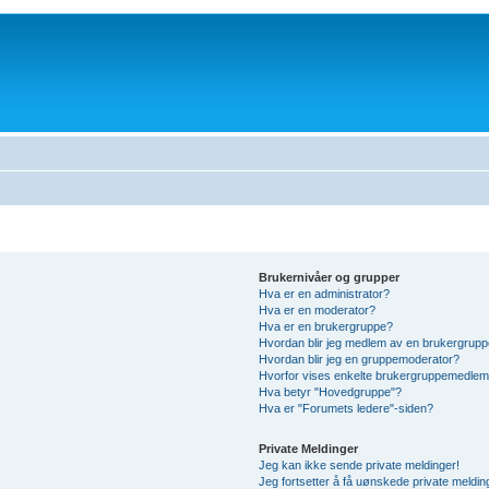
Brukernivåer og grupper
Hva er en administrator?
Hva er en moderator?
Hva er en brukergruppe?
Hvordan blir jeg medlem av en brukergrup
Hvordan blir jeg en gruppemoderator?
Hvorfor vises enkelte brukergruppemedlem
Hva betyr "Hovedgruppe"?
Hva er "Forumets ledere"-siden?
Private Meldinger
Jeg kan ikke sende private meldinger!
Jeg fortsetter å få uønskede private meldin