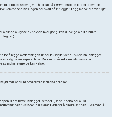
m etter det er skrevet) ved å klikke på
Endre
-knappen for det relevante
l ikke komme opp hvis ingen har svart på innlegget. Legg merke til at vanlige
or å slippe å krysse av boksen hver gang, kan du velge å alltid bruke
innlegget.)
fane for å legge avstemningen under tekstfeltet der du skrev inn innlegget.
d hvert valg på en separat linje. Du kan også sette en tidsgrense for
ge av mulighetene de kan velge.
annsynligvis at du har overskredet denne grensen.
n til det første innlegget i temaet. (Dette inneholder alltid
vstemmingen hvis noen har stemt. Dette for å hindre at noen jukser ved å