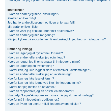
Hva skjer når jeg trykker på lenken "Slett alle forumets informasjonskapsler"?
Innstillinger
Hvordan endrer jeg mine innstillinger?
Klokken er ikke riktig!
Jeg har forandret tidssonen og tiden er fortsatt feil!
Mitt språk er ikke i listen!
Hvordan viser jeg et bilde under mitt brukernavn?
Hvordan endrer jeg min rangering?
Når jeg trykker på e-postlenken til en bruker, blir jeg bedt om å logge inn?
Emner og innlegg
Hvordan lager jeg et nytt emne i forumet?
Hvordan endrer eller sletter jeg et innlegg?
Hvordan legger jeg til en signatur til innleggene mine?
Hvordan lager jeg en avstemning?
Hvorfor kan jeg ikke legge til flere alternativer i avstemningen?
Hvordan endrer eller sletter jeg en avstemning?
Hvorfor kan jeg ikke lese et forum?
Hvorfor kan jeg ikke legge ved filer i innleggene mine?
Hvorfor har jeg mottatt en advarsel?
Hvordan rapporterer jeg en post til en moderator?
Hva betyr "Lagre"-knappen som vises når jeg skriver et innlegg?
Hvorfor må innlegget mitt godkjennes?
Hvordan flytter jeg emnet mitt til toppen av emnelisten?