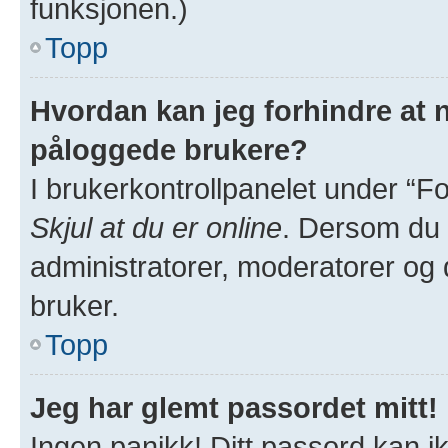
funksjonen.)
Topp
Hvordan kan jeg forhindre at na
påloggede brukere?
I brukerkontrollpanelet under “Fo
Skjul at du er online
. Dersom du v
administratorer, moderatorer og de
bruker.
Topp
Jeg har glemt passordet mitt!
Ingen panikk! Ditt passord kan ik