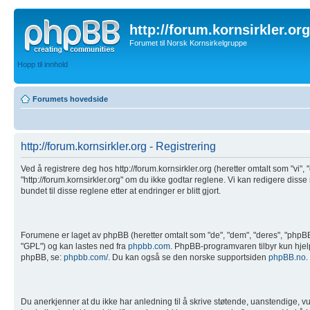
http://forum.kornsirkler.org
Forumet til Norsk Kornsirkelgruppe
Hopp til innhold
Forumets hovedside
http://forum.kornsirkler.org - Registrering
Ved å registrere deg hos http://forum.kornsirkler.org (heretter omtalt som "vi", "
"http://forum.kornsirkler.org" om du ikke godtar reglene. Vi kan redigere disse
bundet til disse reglene etter at endringer er blitt gjort.
Forumene er laget av phpBB (heretter omtalt som "de", "dem", "deres", "php
"GPL") og kan lastes ned fra
phpbb.com
. PhpBB-programvaren tilbyr kun hjelp 
phpBB, se:
phpbb.com/
. Du kan også se den norske supportsiden
phpBB.no
.
Du anerkjenner at du ikke har anledning til å skrive støtende, uanstendige, vul