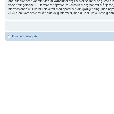
land eller landet hvor http://forum.kornsirkler.orgs server befinner seg. Ved å b
disse betingelsene. Du forstår at http://forum.kornsirkler.org har rett til å fj
informasjonen vil ikke bli utlevert til tredjepart uten din godkjenning, men htt
Vil vil gjøre vårt beste for å holde deg informert, men du bør likevel lese gjenn
Forumets hovedside