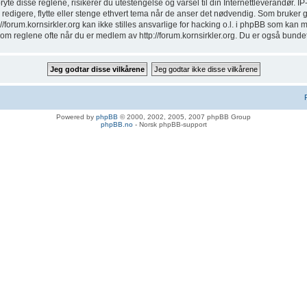
ryte disse reglene, risikerer du utestengelse og varsel til din Internettleverandør. IP
erne, redigere, flytte eller stenge ethvert tema når de anser det nødvendig. Som bruker
p://forum.kornsirkler.org kan ikke stilles ansvarlige for hacking o.l. i phpBB som kan
om reglene ofte når du er medlem av http://forum.kornsirkler.org. Du er også bundet ti
Powered by
phpBB
© 2000, 2002, 2005, 2007 phpBB Group
phpBB.no
- Norsk phpBB-support