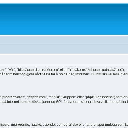
oss", "vår", "http://forum.kornsirkler.org" eller "http://kornsirkelforum.galactic2.net"
 når som helst og gjøre vårt beste for å holde deg informert. Du bør likevel lese gj
BB-programvaren", "phpbb.com", "phpBB-Gruppen" eller "phpBB-gruppene") som er e
på Internettbaserte diskusjoner og GPL forbyr dem strengt i hva vi tillater og/eller
gære, injurerende, hatske, truende, pornografiske eller andre typer innlegg som kan 