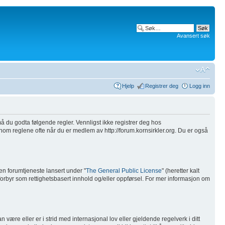
Avansert søk
Hjelp
Registrer deg
Logg inn
), må du godta følgende regler. Vennligst ikke registrer deg hos
ennom reglene ofte når du er medlem av http://forum.kornsirkler.org. Du er også
n forumtjeneste lansert under "
The General Public License
" (heretter kalt
 forbyr som rettighetsbasert innhold og/eller oppførsel. For mer informasjon om
være eller er i strid med internasjonal lov eller gjeldende regelverk i ditt