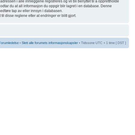
-adressen i alle innleggene registreres og vil bli benyttet til å opprettholde
 godtar du at all informasjon du oppgir blir lagret i en database. Denne
 medføre tap av eller innsyn i databasen.
l disse reglene etter at endringer er blitt gjort.
Forumledelse
•
Slett alle forumets informasjonskapsler
• Tidssone UTC + 1 time [ DST ]