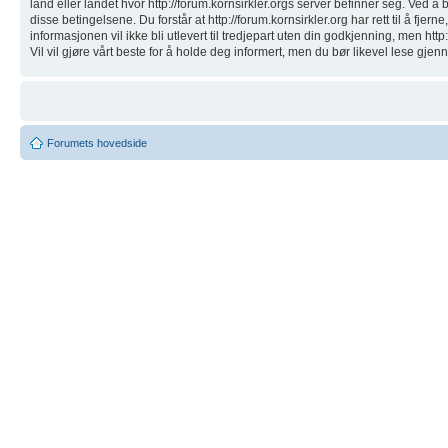
land eller landet hvor http://forum.kornsirkler.orgs server befinner seg. Ved å b
disse betingelsene. Du forstår at http://forum.kornsirkler.org har rett til å fj
informasjonen vil ikke bli utlevert til tredjepart uten din godkjenning, men htt
Vil vil gjøre vårt beste for å holde deg informert, men du bør likevel lese gjenn
Forumets hovedside