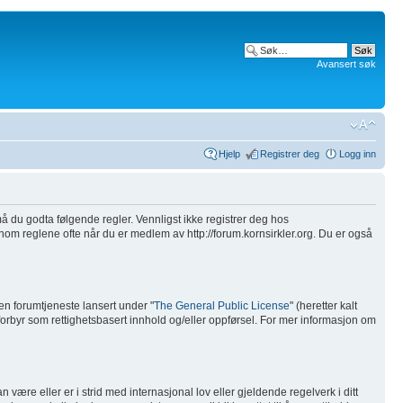
Avansert søk
Hjelp
Registrer deg
Logg inn
), må du godta følgende regler. Vennligst ikke registrer deg hos
ennom reglene ofte når du er medlem av http://forum.kornsirkler.org. Du er også
n forumtjeneste lansert under "
The General Public License
" (heretter kalt
 forbyr som rettighetsbasert innhold og/eller oppførsel. For mer informasjon om
være eller er i strid med internasjonal lov eller gjeldende regelverk i ditt