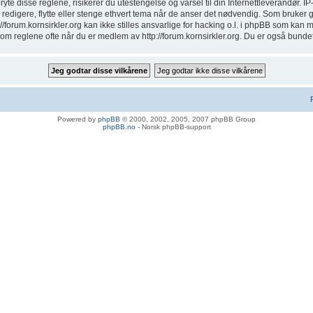
ryte disse reglene, risikerer du utestengelse og varsel til din Internettleverandør. IP
erne, redigere, flytte eller stenge ethvert tema når de anser det nødvendig. Som bruker
p://forum.kornsirkler.org kan ikke stilles ansvarlige for hacking o.l. i phpBB som kan
om reglene ofte når du er medlem av http://forum.kornsirkler.org. Du er også bundet ti
Powered by
phpBB
© 2000, 2002, 2005, 2007 phpBB Group
phpBB.no
- Norsk phpBB-support