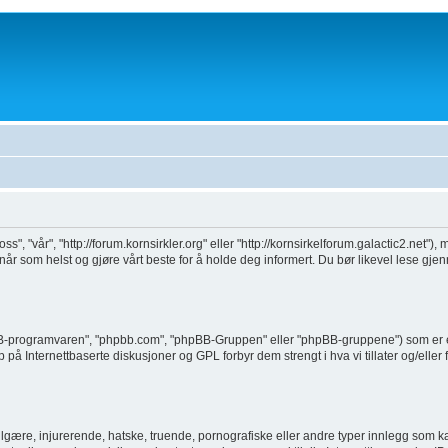
oss", "vår", "http://forum.kornsirkler.org" eller "http://kornsirkelforum.galactic2.net"
 når som helst og gjøre vårt beste for å holde deg informert. Du bør likevel lese gj
BB-programvaren", "phpbb.com", "phpBB-Gruppen" eller "phpBB-gruppene") som er e
på Internettbaserte diskusjoner og GPL forbyr dem strengt i hva vi tillater og/eller
gære, injurerende, hatske, truende, pornografiske eller andre typer innlegg som kan 