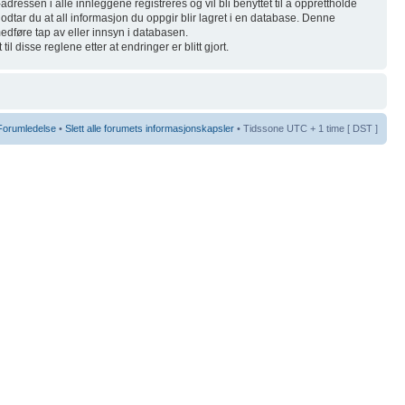
-adressen i alle innleggene registreres og vil bli benyttet til å opprettholde
 godtar du at all informasjon du oppgir blir lagret i en database. Denne
 medføre tap av eller innsyn i databasen.
l disse reglene etter at endringer er blitt gjort.
Forumledelse
•
Slett alle forumets informasjonskapsler
• Tidssone UTC + 1 time [ DST ]