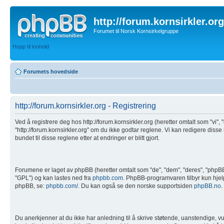
http://forum.kornsirkler.org
Forumet til Norsk Kornsirkelgruppe
Hopp til innhold
Forumets hovedside
http://forum.kornsirkler.org - Registrering
Ved å registrere deg hos http://forum.kornsirkler.org (heretter omtalt som "vi", "
"http://forum.kornsirkler.org" om du ikke godtar reglene. Vi kan redigere disse
bundet til disse reglene etter at endringer er blitt gjort.
Forumene er laget av phpBB (heretter omtalt som "de", "dem", "deres", "php
"GPL") og kan lastes ned fra
phpbb.com
. PhpBB-programvaren tilbyr kun hjelp 
phpBB, se:
phpbb.com/
. Du kan også se den norske supportsiden
phpBB.no
.
Du anerkjenner at du ikke har anledning til å skrive støtende, uanstendige, vul