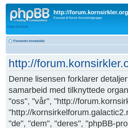
http://forum.kornsirkler.org
Forumet til Norsk Kornsirkelgruppe
Hopp til innhold
Forumets hovedside
http://forum.kornsirkler
Denne lisensen forklarer detaljert
samarbeid med tilknyttede organi
"oss", "vår", "http://forum.kornsirk
"http://kornsirkelforum.galactic2
"de", "dem", "deres", "phpBB-p