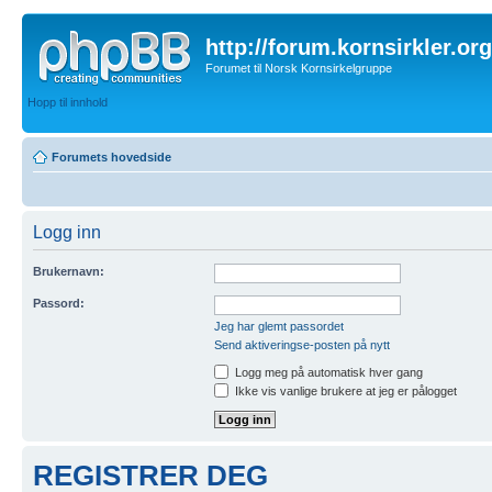
http://forum.kornsirkler.org
Forumet til Norsk Kornsirkelgruppe
Hopp til innhold
Forumets hovedside
Logg inn
Brukernavn:
Passord:
Jeg har glemt passordet
Send aktiveringse-posten på nytt
Logg meg på automatisk hver gang
Ikke vis vanlige brukere at jeg er pålogget
REGISTRER DEG