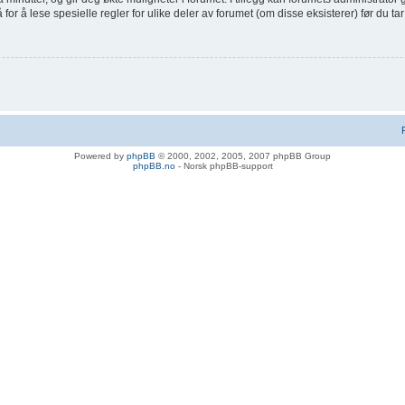
or å lese spesielle regler for ulike deler av forumet (om disse eksisterer) før du tar
Powered by
phpBB
© 2000, 2002, 2005, 2007 phpBB Group
phpBB.no
- Norsk phpBB-support