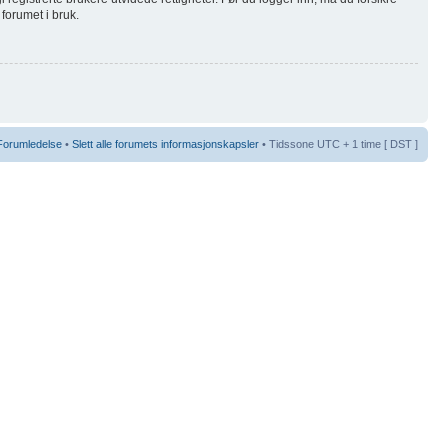
 forumet i bruk.
Forumledelse
•
Slett alle forumets informasjonskapsler
• Tidssone UTC + 1 time [ DST ]