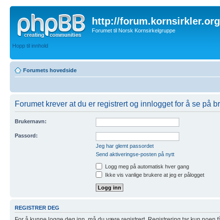
http://forum.kornsirkler.org
Forumet til Norsk Kornsirkelgruppe
Hopp til innhold
Forumets hovedside
Forumet krever at du er registrert og innlogget for å se på br
Brukernavn:
Passord:
Jeg har glemt passordet
Send aktiveringse-posten på nytt
Logg meg på automatisk hver gang
Ikke vis vanlige brukere at jeg er pålogget
REGISTRER DEG
For å kunne logge deg inn, må du være registrert. Registrering tar kun noen få m