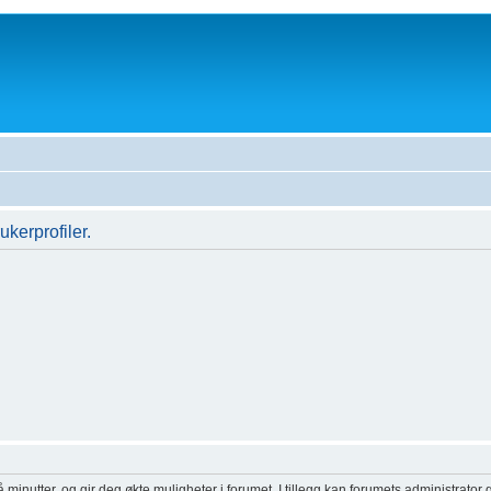
ukerprofiler.
inutter, og gir deg økte muligheter i forumet. I tillegg kan forumets administrator g