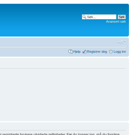
Avansert søk
Hjelp
Registrer deg
Logg inn
i registrerte brukere utvidede rettigheter. Før du logger inn, må du forsikre